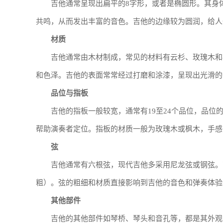
吉他通常呈现出扁平的8字形，或者是椭圆形。其身
共鸣，从而发出丰富的音色。吉他的边缘较为圆润，给人
材质
吉他通常由木材制成，常见的材料有云杉、玫瑰木和
和色泽。吉他的表面常常经过打磨和涂漆，呈现出光滑的
品位与指板
吉他的指板一般较宽，通常有19至24个品位，品
帮助演奏者定位。指板的材质一般为玫瑰木或枫木，手感
弦
吉他通常有六根弦，现代吉他多采用尼龙弦或钢弦。
粗）。弦的粗细和材质直接影响到吉他的音色和弹奏体验
其他部件
吉他的其他部件如琴桥、琴头和音孔等，都是其外观