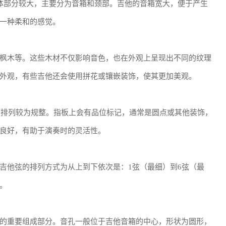
体部分较大，主要分为音箱和颈部。吉他的音箱宽大，便于产生
一种柔和的感觉。
枫木等。这些木材不仅影响音色，也在外观上呈现出不同的纹理
外观，有些吉他还会使用拼花或镶嵌装饰，使其更加美观。
位的排列较为规整。指板上会有品位标记，通常是圆点或其他装饰，
良好，有助于演奏时的灵活性。
吉他弦的排列方式为从上到下依次是：1弦（最细）到6弦（最
。
的重要组成部分。音孔一般位于吉他音箱的中心，形状为圆形，