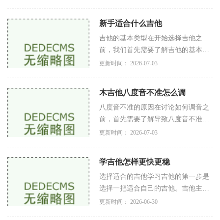
龙弦的手感较为舒适，不容易伤到手
指。钢弦：适用于民谣吉他和电吉
新手适合什么吉他
他，
吉他的基本类型在开始选择吉他之
前，我们首先需要了解吉他的基本类
型。主要分为以下几种木吉他民谣吉
更新时间： 2026-07-03
他民谣吉他是最常见的一种吉他类
型，适合弹唱和指弹。它的音色温
木吉他八度音不准怎么调
暖，适合
八度音不准的原因在讨论如何调音之
前，首先需要了解导致八度音不准的
常见原因琴弦问题：使用旧的或劣质
更新时间： 2026-07-03
的琴弦会导致音调不准。新弦在拉伸
后会相对稳定，建议定期更换。调音
学吉他怎样更快更稳
器
选择适合的吉他学习吉他的第一步是
选择一把适合自己的吉他。吉他主要
分为民谣吉他、电吉他和古典吉他。
更新时间： 2026-06-30
民谣吉他适合弹唱，电吉他则适合演