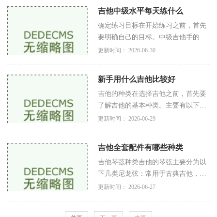
奏摇滚和蓝调等风格，古典吉他更适
吉他中级水平每天练什么
合
确定练习目标在开始练习之前，首先
要明确自己的目标。中级吉他手的目
标通常包括以下几个方面提高技术：
更新时间： 2026-06-30
增强指法灵活性和速度。增强音准：
改善音阶和和弦的音准。丰富音乐风
新手用什么吉他比较好
格
吉他的种类在选择吉他之前，首先要
了解吉他的基本种类。主要有以下几
种民谣吉他（木吉他）特点：音色温
更新时间： 2026-06-29
暖、适合弹唱。优点：轻便，适合初
学者。缺点：与电吉他相比，音量较
吉他全套配件有哪些种类
小
吉他琴弦种类吉他的琴弦主要分为以
下几类尼龙弦：常用于古典吉他，声
音柔和，手感舒适。钢弦：适用于民
更新时间： 2026-06-27
谣吉他和电吉他，音色明亮，适合多
种风格。镀金弦：在钢弦上涂上一层