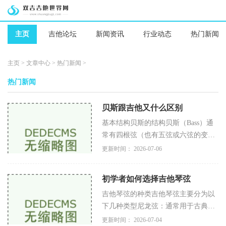
主页
吉他论坛
新闻资讯
行业动态
热门新闻
主页
>
文章中心
>
热门新闻
>
热门新闻
贝斯跟吉他又什么区别
基本结构贝斯的结构贝斯（Bass）通
常有四根弦（也有五弦或六弦的变
种），标准调音为E1、A1、D2、
更新时间： 2026-07-06
G2。贝斯弦相对较粗，琴颈较长，通
常在34英寸左右（约86厘米）。其设
初学者如何选择吉他琴弦
计旨在产生低频
吉他琴弦的种类吉他琴弦主要分为以
下几种类型尼龙弦：通常用于古典吉
他，声音柔和，适合初学者使用。尼
更新时间： 2026-07-04