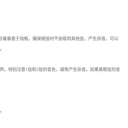
尽量垂直于指板，确保按弦时不会碰到其他弦，产生杂音。可以
。
声。特别注意1弦和2弦的音色，避免产生杂音。如果某根弦的音
。