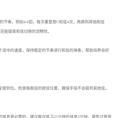
节奏，例如4/4拍，每次重复按C和弦4次，再换到其他和弦
，还能提高和弦切换的流畅性。
个适中的速度，保持稳定的节奏进行和弦的弹奏，帮助培养良好
全按到位。检查每根弦的按弦位置，确保手指不会碰到其他弦。
的休息是必要的，建议每次练习25分钟后休息5分钟，避免过度用