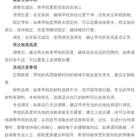
调整完成后，将琴枕重新安装回吉他上
清理位置：在安装前，确保琴枕所在位置干净，没有灰尘和残留物。
固定琴枕：如果琴枕是用胶水固定的，可以适量涂抹胶水，然后放回
原位，保持稳定。若是用螺丝固定，确保螺丝拧紧。
调音：在安装完成后，使用调音器调音，确认琴弦的音高是否正常。
再次检查高度
调整后，建议再次检查琴枕的高度，确保其在合适的范围内。如果感
觉仍有不适，可以重复上述调整步骤。
其他注意事项
定期检查：琴枕的高度随着时间的推移可能会发生变化，建议定期检
查。
材料选择：如果琴枕的材料选择不当，也可能导致问题。常见的琴枕
材料有塑料、木材和骨头，选择适合自己的材料可以改善音质。
专业调音：如果自己无法调整，建议寻求专业的吉他技师进行调音。
琴枕的高度对吉他的演奏体验至关重要。通过上述步骤，你可以有效
地调整琴枕的高度，从而提升演奏的舒适度和音质。记住，在进行任何调
整时，都要保持细心和耐心，确保每个步骤都做到位。如果遇到困难，不
妨请教专业人士，获取更多建议和指导。希望你能享受到更轻松的弹奏体