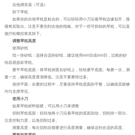
吉他调音器（可选）
卸下琴枕
如果你的吉他琴枕是粘合的，可以轻轻用小刀沿着琴枕边缘划开，慢
慢将其取出。注意不要伤到吉他的指板。对于一些可拆卸的琴枕，可以直
接拧松螺丝将其拆下。
调整琴枕高度
使用砂纸
找一块砂纸：选择合适的砂纸，建议使用400目或600目，过粗的砂
纸容易损坏琴枕。
磨平琴枕底面：将琴枕倒置在砂纸上，轻轻磨平底面。每磨一次，测
量一次，确保高度逐渐降低。注意不要磨得过多。
保持平面：在磨的过程中，尽量保持琴枕底面的平整，以确保其能够
均匀支撑琴弦。
使用小刀
如果琴枕材料较硬，可以用小刀来调整
切削琴枕底面：轻轻地将小刀沿着琴枕的底面划动，切削掉一部分。
注意控制力度，以免切削过多。
测量高度：每次切削后都要进行高度测量，确保达到合适的高度。
重新安装琴枕