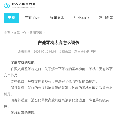
主页
吉他论坛
新闻资讯
行业动态
热门新闻
主页
>
文章中心
>
新闻资讯
>
吉他琴枕太高怎么调低
发表时间：2026-05-12 03:08
文章来源：双吉吉他世界网
了解琴枕的功能
在深入调整琴枕之前，先了解一下琴枕的基本功能。琴枕主要有以下
几个作用
支撑弦线：琴枕支撑着琴弦，并决定了弦与指板的高度差。
保持音准：琴枕的高度影响音符的音准，过高的琴枕可能导致音高不
稳定。
演奏舒适度：适当的琴枕高度能提高演奏的舒适度，降低手指疲劳
感。
琴枕过高的表现