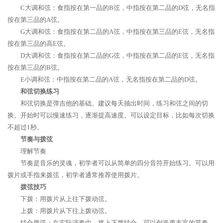
C大调和弦：食指按在第一品的B弦，中指按在第二品的D弦，无名指
按在第三品的A弦。
G大调和弦：食指按在第二品的A弦，中指按在第三品的E弦，无名指
按在第三品的高E弦。
D大调和弦：食指按在第二品的G弦，中指按在第二品的E弦，无名指
按在第三品的B弦。
E小调和弦：中指按在第二品的A弦，无名指按在第二品的D弦。
和弦切换练习
和弦切换是弹吉他的基础。建议每天抽出时间，练习和弦之间的切
换。开始时可以慢速练习，逐渐提高速度。可以设定目标，比如每次切换
不超过1秒。
节奏与拨弦
理解节奏
节奏是音乐的灵魂，初学者可以从简单的四分音符开始练习。可以用
拨片或手指来拨弦，初学者通常推荐使用拨片。
拨弦技巧
下拨：用拨片从上往下拨动弦。
上拨：用拨片从下往上拨动弦。
结合拨弦：在实际演奏中，将上下拨结合，可以创造更丰富的节奏