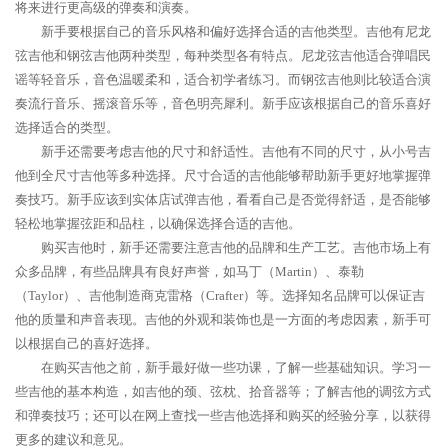
将来进行更高级的弹奏和演奏。
新手要根据自己的音乐风格和偏好选择合适的吉他类型。吉他有尼龙
弦吉他和钢弦吉他两种类型，每种类型各有特点。尼龙弦吉他适合弹唱民
谣等轻音乐，音色温暖柔和，适合初学者练习。而钢弦吉他则比较适合演
奏流行音乐、摇滚音乐等，音色明亮犀利。新手应该根据自己的音乐喜好
选择适合的类型。
新手还需要考虑吉他的尺寸和舒适性。吉他有不同的尺寸，从小号吉
他到全尺寸吉他等多种选择。尺寸合适的吉他能够帮助新手更好地掌握弹
奏技巧。新手应该到实体店试弹吉他，看看自己是否觉得舒适，是否能够
轻松地掌握弦距和品柱，以确保选择合适的吉他。
购买吉他时，新手还需要注意吉他的品牌和生产工艺。吉他市场上有
众多品牌，有些品牌具有良好声誉，如马丁（Martin）、泰勒
（Taylor）、吉他制造商克雷格（Crafter）等。选择知名品牌可以保证吉
他的质量和声音表现。吉他的外观和装饰也是一方面的考虑因素，新手可
以根据自己的喜好选择。
在购买吉他之前，新手最好做一些功课，了解一些基础知识。学习一
些吉他的基本构造，如吉他的颈、弦枕、拾音器等；了解吉他的调弦方式
和弹奏技巧；还可以在网上查找一些吉他选择和购买的经验分享，以获得
更多的建议和意见。