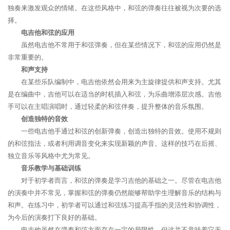
独奏来激发观众的情绪。在这些风格中，和弦的弹奏往往被视为次要的选
择。
电吉他和弦的应用
虽然电吉他不常用于和弦弹奏，但在某些情况下，和弦的应用仍然是
非常重要的。
和声支持
在某些乐队编制中，电吉他依然会用来为主旋律提供和声支持。尤其
是在编曲中，吉他可以在适当的时机插入和弦，为乐曲增添层次感。吉他
手可以在主唱演唱时，通过轻柔的和弦伴奏，提升整体的音乐氛围。
创造独特的音效
一些电吉他手通过和弦的创新弹奏，创造出独特的音效。使用不规则
的和弦指法，或者利用调音变化来实现新颖的声音。这样的技巧在后摇、
独立音乐等风格中尤为常见。
音乐教学与基础训练
对于初学者而言，和弦的弹奏是学习吉他的基础之一。尽管在电吉他
的演奏中并不常见，掌握和弦的弹奏仍然能够帮助学生理解音乐的结构与
和声。在练习中，初学者可以通过和弦练习提高手指的灵活性和协调性，
为今后的演奏打下良好的基础。
电吉他虽然在弹奏和弦方面存在一定的局限性，但这并不意味着它无