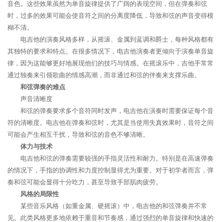
音色。这些效果虽然为单音旋律提供了广阔的表现空间，但在弹奏和弦
时，过多的效果可能会使音符之间的分离度降低，导致和弦的声音变得模
糊不清。
电吉他的演奏风格多样，从摇滚、金属到蓝调和爵士，每种风格都有
其独特的要求和特点。在很多情况下，电吉他演奏者更倾向于演奏单音旋
律，因为这能够更好地展现他们的技巧与情感。在摇滚乐中，吉他手常常
通过独奏来引领歌曲的情感高潮，而非通过和弦的伴奏来支撑乐曲。
和弦弹奏的难点
声音清晰度
和弦的弹奏要求多个音符同时发声，电吉他在演奏时需要保证每个音
符的清晰度。电吉他在弹奏和弦时，尤其是当使用失真效果时，音符之间
可能会产生相互干扰，导致和弦的音色不够清晰。
体力与技术
电吉他和弦的弹奏需要较强的手指灵活性和耐力。特别是在高速弹奏
的情况下，手指的协调性和力度控制显得尤为重要。对于初学者而言，弹
奏和弦可能会显得十分吃力，甚至导致手部肌肉疲劳。
风格的局限性
某些音乐风格（如重金属、硬摇滚）中，电吉他的和弦弹奏并不常
见。此类风格更多地依赖于重音和节奏感，通过强烈的单音旋律和快速的