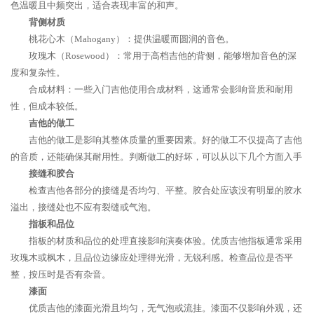
色温暖且中频突出，适合表现丰富的和声。
背侧材质
桃花心木（Mahogany）：提供温暖而圆润的音色。
玫瑰木（Rosewood）：常用于高档吉他的背侧，能够增加音色的深
度和复杂性。
合成材料：一些入门吉他使用合成材料，这通常会影响音质和耐用
性，但成本较低。
吉他的做工
吉他的做工是影响其整体质量的重要因素。好的做工不仅提高了吉他
的音质，还能确保其耐用性。判断做工的好坏，可以从以下几个方面入手
接缝和胶合
检查吉他各部分的接缝是否均匀、平整。胶合处应该没有明显的胶水
溢出，接缝处也不应有裂缝或气泡。
指板和品位
指板的材质和品位的处理直接影响演奏体验。优质吉他指板通常采用
玫瑰木或枫木，且品位边缘应处理得光滑，无锐利感。检查品位是否平
整，按压时是否有杂音。
漆面
优质吉他的漆面光滑且均匀，无气泡或流挂。漆面不仅影响外观，还