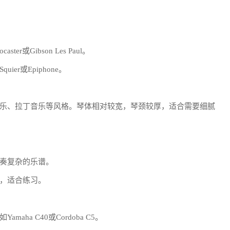
er或Gibson Les Paul。
r或Epiphone。
乐、拉丁音乐等风格。琴体相对较宽，琴颈较厚，适合需要细腻
奏复杂的乐谱。
，适合练习。
a C40或Cordoba C5。