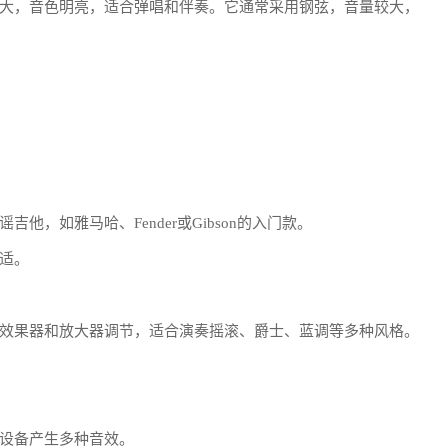
大，音色明亮，适合弹唱和伴奏。它通常采用钢弦，音量较大，
，如雅马哈、Fender或Gibson的入门款。
适。
效果器和放大器调节，适合演奏摇滚、爵士、蓝调等多种风格。
设备产生多种音效。