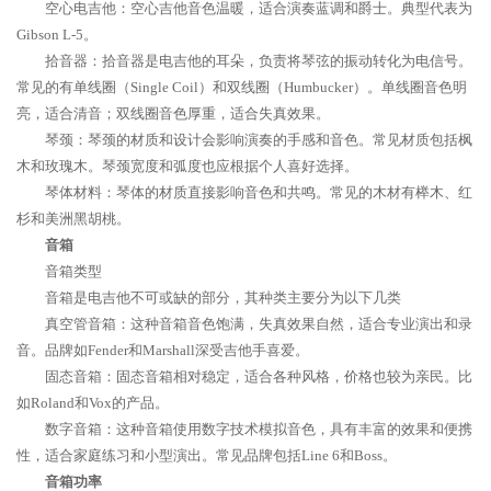
空心电吉他：空心吉他音色温暖，适合演奏蓝调和爵士。典型代表为
Gibson L-5。
拾音器：拾音器是电吉他的耳朵，负责将琴弦的振动转化为电信号。
常见的有单线圈（Single Coil）和双线圈（Humbucker）。单线圈音色明
亮，适合清音；双线圈音色厚重，适合失真效果。
琴颈：琴颈的材质和设计会影响演奏的手感和音色。常见材质包括枫
木和玫瑰木。琴颈宽度和弧度也应根据个人喜好选择。
琴体材料：琴体的材质直接影响音色和共鸣。常见的木材有榉木、红
杉和美洲黑胡桃。
音箱
音箱类型
音箱是电吉他不可或缺的部分，其种类主要分为以下几类
真空管音箱：这种音箱音色饱满，失真效果自然，适合专业演出和录
音。品牌如Fender和Marshall深受吉他手喜爱。
固态音箱：固态音箱相对稳定，适合各种风格，价格也较为亲民。比
如Roland和Vox的产品。
数字音箱：这种音箱使用数字技术模拟音色，具有丰富的效果和便携
性，适合家庭练习和小型演出。常见品牌包括Line 6和Boss。
音箱功率