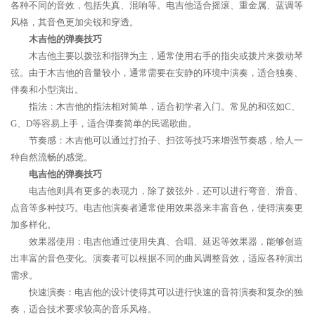
各种不同的音效，包括失真、混响等。电吉他适合摇滚、重金属、蓝调等
风格，其音色更加尖锐和穿透。
木吉他的弹奏技巧
木吉他主要以拨弦和指弹为主，通常使用右手的指尖或拨片来拨动琴
弦。由于木吉他的音量较小，通常需要在安静的环境中演奏，适合独奏、
伴奏和小型演出。
指法：木吉他的指法相对简单，适合初学者入门。常见的和弦如C、
G、D等容易上手，适合弹奏简单的民谣歌曲。
节奏感：木吉他可以通过打拍子、扫弦等技巧来增强节奏感，给人一
种自然流畅的感觉。
电吉他的弹奏技巧
电吉他则具有更多的表现力，除了拨弦外，还可以进行弯音、滑音、
点音等多种技巧。电吉他演奏者通常使用效果器来丰富音色，使得演奏更
加多样化。
效果器使用：电吉他通过使用失真、合唱、延迟等效果器，能够创造
出丰富的音色变化。演奏者可以根据不同的曲风调整音效，适应各种演出
需求。
快速演奏：电吉他的设计使得其可以进行快速的音符演奏和复杂的独
奏，适合技术要求较高的音乐风格。