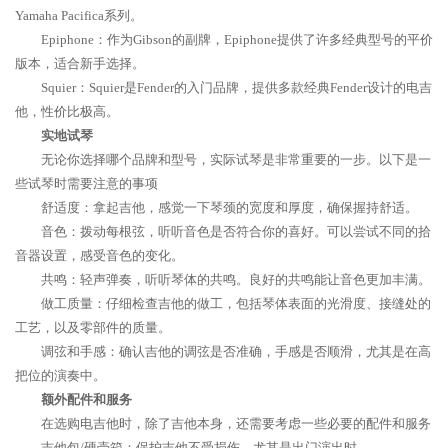
Yamaha Pacifica系列。
Epiphone：作为Gibson的副牌，Epiphone提供了许多经典型号的平价
版本，适合新手选择。
Squier：Squier是Fender的入门品牌，提供多款经典Fender设计的电吉
他，性价比极高。
实地试琴
无论你选择哪个品牌和型号，实际试琴是非常重要的一步。以下是一
些试琴时需要注意的事项
舒适度：拿起吉他，感觉一下琴颈的宽度和厚度，确保握持舒适。
音色：拨动每根弦，听听音色是否符合你的喜好。可以尝试不同的拾
音器设置，感受音色的变化。
共鸣：轻声弹奏，听听琴体的共鸣。良好的共鸣能让音色更加丰满。
做工质量：仔细检查吉他的做工，包括琴体表面的光滑度、接缝处的
工艺，以及零部件的质量。
调弦和手感：确认吉他的调弦是否准确，手感是否顺滑，尤其是在高
把位的演奏中。
额外配件和服务
在选购电吉他时，除了吉他本身，还需要考虑一些必要的配件和服务
吉他包/硬壳箱：保护吉他不受损伤，尤其是出门演出时。