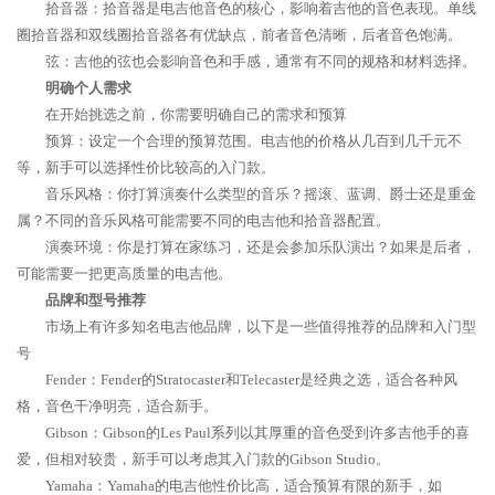
拾音器：拾音器是电吉他音色的核心，影响着吉他的音色表现。单线
圈拾音器和双线圈拾音器各有优缺点，前者音色清晰，后者音色饱满。
弦：吉他的弦也会影响音色和手感，通常有不同的规格和材料选择。
明确个人需求
在开始挑选之前，你需要明确自己的需求和预算
预算：设定一个合理的预算范围。电吉他的价格从几百到几千元不
等，新手可以选择性价比较高的入门款。
音乐风格：你打算演奏什么类型的音乐？摇滚、蓝调、爵士还是重金
属？不同的音乐风格可能需要不同的电吉他和拾音器配置。
演奏环境：你是打算在家练习，还是会参加乐队演出？如果是后者，
可能需要一把更高质量的电吉他。
品牌和型号推荐
市场上有许多知名电吉他品牌，以下是一些值得推荐的品牌和入门型
号
Fender：Fender的Stratocaster和Telecaster是经典之选，适合各种风
格，音色干净明亮，适合新手。
Gibson：Gibson的Les Paul系列以其厚重的音色受到许多吉他手的喜
爱，但相对较贵，新手可以考虑其入门款的Gibson Studio。
Yamaha：Yamaha的电吉他性价比高，适合预算有限的新手，如