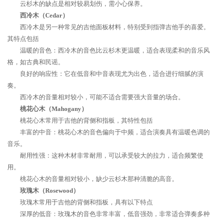
云杉木的缺点是相对较易划伤，需小心保养。
西冷木（Cedar）
西冷木是另一种常见的吉他面板材料，特别受到指弹吉他手的喜爱。
其特点包括
温暖的音色：西冷木的音色比云杉木更温暖，适合表现柔和的音乐风
格，如古典和民谣。
良好的响应性：它在低音和中音表现尤为出色，适合进行细腻的演
奏。
西冷木的音量相对较小，可能不适合需要强大音量的场合。
桃花心木（Mahogany）
桃花心木常用于吉他的背侧和指板，其特性包括
丰富的中音：桃花心木的音色偏向于中频，适合演奏具有温暖色调的
音乐。
耐用性强：这种木材非常耐用，可以承受较大的拉力，适合频繁使
用。
桃花心木的音量相对较小，缺少云杉木那种清脆的高音。
玫瑰木（Rosewood）
玫瑰木常用于吉他的背侧和指板，具有以下特点
深厚的低音：玫瑰木的音色非常丰富，低音强劲，非常适合弹奏多种