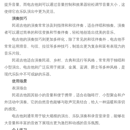
提升音量。而电吉他则可以通过音量控制和效果器轻松调节音量大小，这
使得它在乐队演出中更为灵活。
演奏技巧
民谣吉他的演奏常常涉及到指弹和和弦伴奏，适合伴唱和独奏。演奏
者可以通过简单的和弦变换和节奏伴奏，轻松地创造出优美的音乐。
电吉他的演奏技巧则更加多样化，除了常见的和弦伴奏外，电吉他手
常常运用滑音、勾弦、拉弦等多种技巧，制造出更为复杂和富有表现力的
音乐片段。
民谣吉他适合演奏民谣、乡村、古典和流行等风格，常常用于独唱和
小型演出。电吉他则广泛应用于摇滚、金属、蓝调、爵士等多种风格，是
现代乐队中不可或缺的乐器。
使用场景
表演场合
民谣吉他因其较小的音量和便于携带，适合在咖啡厅、小型聚会和户
外活动中演奏。它的自然音色能够与歌声完美结合，给人一种温暖和亲切
的感觉。
电吉他则通常用于较大规模的演出、乐队演奏和录音室录音，能够在
大音量和丰富的音效下展现出更为激烈和动感的音乐氛围。
个人练习