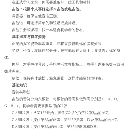
在正式学习之前，你需要准备好一些工具和材料
吉他：根据个人喜好选择木吉他或电吉他。
调音器：确保吉他音准正确。
吉他谱：可选择简单的和弦谱或旋律谱。
吉他手册或课程：找一本适合初学者的教材。
基本握琴与持琴姿势
正确的握琴姿势非常重要，它将直接影响你的弹奏效果
坐姿：坐直，双腿自然分开，把吉他放在大腿上，琴身靠近你的身
体。
握琴：左手握住琴颈，手指灵活放在指板上，右手可以用来拨弦或用
拨片弹奏。
放松：保持身体放松，避免紧张，这样才能更好地弹奏。
基础知识
音符与和弦
吉他的音符分为六根弦，每根弦的音高从低到高分别是E、A、D、
G、B、e。初学者需要掌握常用的和弦
C大调和弦：从第1品开始，按住第2品的D弦和第3品的A弦。
G大调和弦：按住第2品的A弦，第3品的E弦，以及第3品的高e弦。
D大调和弦：按住第2品的高e弦，第3品的B弦和D弦。