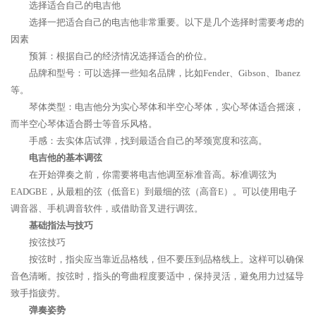
选择适合自己的电吉他
选择一把适合自己的电吉他非常重要。以下是几个选择时需要考虑的
因素
预算：根据自己的经济情况选择适合的价位。
品牌和型号：可以选择一些知名品牌，比如Fender、Gibson、Ibanez
等。
琴体类型：电吉他分为实心琴体和半空心琴体，实心琴体适合摇滚，
而半空心琴体适合爵士等音乐风格。
手感：去实体店试弹，找到最适合自己的琴颈宽度和弦高。
电吉他的基本调弦
在开始弹奏之前，你需要将电吉他调至标准音高。标准调弦为
EADGBE，从最粗的弦（低音E）到最细的弦（高音E）。可以使用电子
调音器、手机调音软件，或借助音叉进行调弦。
基础指法与技巧
按弦技巧
按弦时，指尖应当靠近品格线，但不要压到品格线上。这样可以确保
音色清晰。按弦时，指头的弯曲程度要适中，保持灵活，避免用力过猛导
致手指疲劳。
弹奏姿势