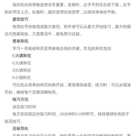
保持良好的弹奏姿势非常重要。坐着时，左手手肘应自然下垂，右手
则在琴弦上方。站着时，最好使用吉他背带，以保持身体的平衡。
拨弦技巧
使用右手的食指或拨片拨弦。初学者可以从拨片开始练习，拨片的握
法与笔握相似，力度要适中，避免用力过猛。
简单和弦
学习一些基础和弦是弹奏电吉他的关键。常见的和弦包括
C大调和弦
G大调和弦
D大调和弦
E小调和弦
可以先从简单的和弦转换开始，逐渐增加难度。练习时，可以从慢速
开始，确保每个音都清晰响亮。
练习方法
设定练习时间
每天安排固定的练习时间，30分钟到1小时即可。保持规律性有助于
提高技巧。
目标导向
在每次练习中设定小目标，例如掌握一个和弦或流畅地转换和弦。逐